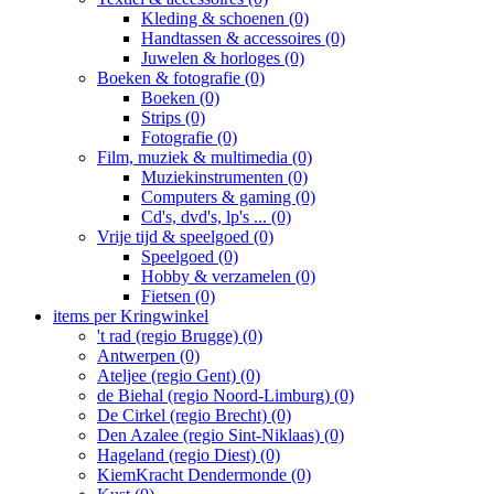
Kleding & schoenen (0)
Handtassen & accessoires (0)
Juwelen & horloges (0)
Boeken & fotografie (0)
Boeken (0)
Strips (0)
Fotografie (0)
Film, muziek & multimedia (0)
Muziekinstrumenten (0)
Computers & gaming (0)
Cd's, dvd's, lp's ... (0)
Vrije tijd & speelgoed (0)
Speelgoed (0)
Hobby & verzamelen (0)
Fietsen (0)
items per Kringwinkel
't rad (regio Brugge) (0)
Antwerpen (0)
Ateljee (regio Gent) (0)
de Biehal (regio Noord-Limburg) (0)
De Cirkel (regio Brecht) (0)
Den Azalee (regio Sint-Niklaas) (0)
Hageland (regio Diest) (0)
KiemKracht Dendermonde (0)