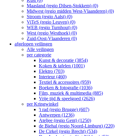
Kust (0)
Maasland (regio Dilsen-Stokkem) (0)
Midwest (regio midden West-Vlaanderen) (0)
Stroom (regio Aalst) (0)
ViTeS (regio Leuven) (0)
WEB (regio Turnhout) (0)
West (regio Westhoek) (0)
Zuid-Oost-Vlaanderen (0)
afgelopen veilingen
Alle veilingen
per categorie
Kunst & decoratie (3854)
Koken & tafelen (1001)
Elektro (703)
Interieur (460)
Textiel & accessoires (959)
Boeken & fotografie (1036)
Film, muziek & multimedia (885)
Vrije tijd & speelgoed (2626)
per Kringwinkel
't rad (regio Brugge) (607)
Antwerpen (1236)
Ateljee (regio Gent) (1250)
de Biehal (regio Noord-Limburg) (220)
De Cirkel (regio Brecht) (534)