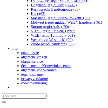
Den Azalee (regio Sint-Niklaas) (53)
Hageland (regio Diest) (1743)
KiemKracht Dendermonde (85)
Kust (63)
Maasland (regio Dilsen-Stokkem) (252)
Midwest (regio midden West-Vlaanderen) (61)
Stroom (regio Aalst) (90)
ViTeS (regio Leuven) (1997)
WEB (regio Turnhout) (531)
West (regio Westhoek) (29)
Zuid-Oost-Vlaanderen (533)
info
onze missie
algemene vragen
klantenservice
deelnemende Kringwinkelcentra
algemene voorwaarden
legal disclamer
privacyverklaring
cookieverklaring