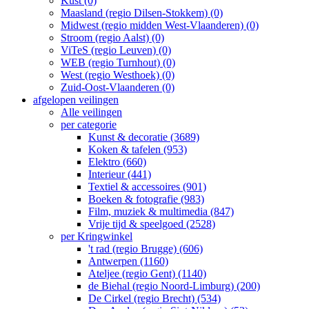
Kust (0)
Maasland (regio Dilsen-Stokkem) (0)
Midwest (regio midden West-Vlaanderen) (0)
Stroom (regio Aalst) (0)
ViTeS (regio Leuven) (0)
WEB (regio Turnhout) (0)
West (regio Westhoek) (0)
Zuid-Oost-Vlaanderen (0)
afgelopen veilingen
Alle veilingen
per categorie
Kunst & decoratie (3689)
Koken & tafelen (953)
Elektro (660)
Interieur (441)
Textiel & accessoires (901)
Boeken & fotografie (983)
Film, muziek & multimedia (847)
Vrije tijd & speelgoed (2528)
per Kringwinkel
't rad (regio Brugge) (606)
Antwerpen (1160)
Ateljee (regio Gent) (1140)
de Biehal (regio Noord-Limburg) (200)
De Cirkel (regio Brecht) (534)