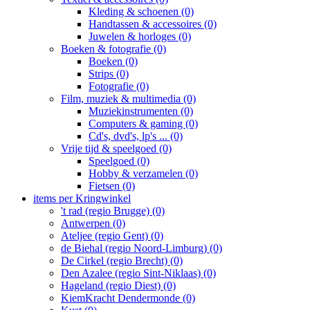
Kleding & schoenen (0)
Handtassen & accessoires (0)
Juwelen & horloges (0)
Boeken & fotografie (0)
Boeken (0)
Strips (0)
Fotografie (0)
Film, muziek & multimedia (0)
Muziekinstrumenten (0)
Computers & gaming (0)
Cd's, dvd's, lp's ... (0)
Vrije tijd & speelgoed (0)
Speelgoed (0)
Hobby & verzamelen (0)
Fietsen (0)
items per Kringwinkel
't rad (regio Brugge) (0)
Antwerpen (0)
Ateljee (regio Gent) (0)
de Biehal (regio Noord-Limburg) (0)
De Cirkel (regio Brecht) (0)
Den Azalee (regio Sint-Niklaas) (0)
Hageland (regio Diest) (0)
KiemKracht Dendermonde (0)