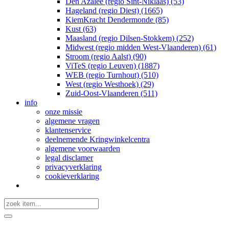
Den Azalee (regio Sint-Niklaas) (53)
Hageland (regio Diest) (1665)
KiemKracht Dendermonde (85)
Kust (63)
Maasland (regio Dilsen-Stokkem) (252)
Midwest (regio midden West-Vlaanderen) (61)
Stroom (regio Aalst) (90)
ViTeS (regio Leuven) (1887)
WEB (regio Turnhout) (510)
West (regio Westhoek) (29)
Zuid-Oost-Vlaanderen (511)
info
onze missie
algemene vragen
klantenservice
deelnemende Kringwinkelcentra
algemene voorwaarden
legal disclamer
privacyverklaring
cookieverklaring