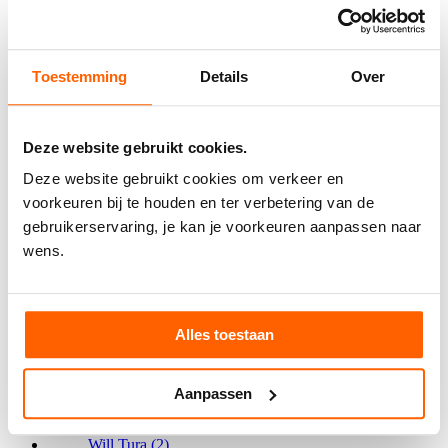
Apple MacBook Air 11" (begin 2014) – Core i5
1,4 GHz
€ 99.12
info
Toestemming
Details
Over
gewonnen door
Steven V
Deze website gebruikt cookies.
DVD: Louis De Funes: Best of - Limited Edition
Deze website gebruikt cookies om verkeer en
info
voorkeuren bij te houden en ter verbetering van de
gebruikerservaring, je kan je voorkeuren aanpassen naar
Tele-Match Cassette 1 Retro Gameconsole
wens.
(1977)
€ 35.00
info
gewonnen door
Zjefn
Alles toestaan
Apple MacBook Air 13” (midden 2012) – Core
i5 1,8 GHz
€ 72.75
info
gewonnen door
MEDIA
Aanpassen