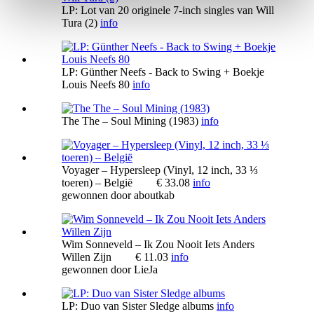
LP: Lot van 20 originele 7-inch singles van Will
Tura (2)
info
LP: Günther Neefs - Back to Swing + Boekje
Louis Neefs 80
info
The The – Soul Mining (1983)
info
Voyager – Hypersleep (Vinyl, 12 inch, 33 ⅓
toeren) – België
€ 33.08
info
gewonnen door
aboutkab
Wim Sonneveld – Ik Zou Nooit Iets Anders
Willen Zijn
€ 11.03
info
gewonnen door
LieJa
LP: Duo van Sister Sledge albums
info