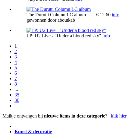
The Durutti Column LC album
€ 12.60
info
gewonnen door
aboutkab
LP: U2 Live - "Under a blood red sky"
info
1
2
3
4
5
6
7
8
...
35
36
Mailtje ontvangen bij
nieuwe items in deze categorie
?
klik hier
Kunst & decoratie