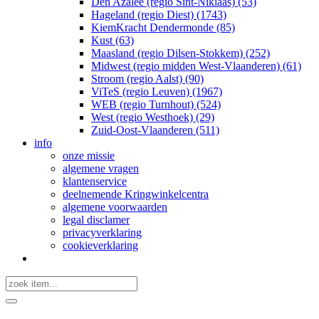
Den Azalee (regio Sint-Niklaas) (53)
Hageland (regio Diest) (1743)
KiemKracht Dendermonde (85)
Kust (63)
Maasland (regio Dilsen-Stokkem) (252)
Midwest (regio midden West-Vlaanderen) (61)
Stroom (regio Aalst) (90)
ViTeS (regio Leuven) (1967)
WEB (regio Turnhout) (524)
West (regio Westhoek) (29)
Zuid-Oost-Vlaanderen (511)
info
onze missie
algemene vragen
klantenservice
deelnemende Kringwinkelcentra
algemene voorwaarden
legal disclamer
privacyverklaring
cookieverklaring