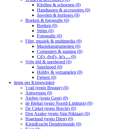
Kleding & schoenen (0)
Handtassen & accessoires (0)
Juwelen & horloges (0)
Boeken & fotografie (0)
Boeken (0)
Strips (0)
Fotografie (0)
Film, muziek & multimedia (0)
Muziekinstrumenten (0)
Computers & gaming (0)
Cd's, dvd's, lp's ... (0)
Vrije tijd & speelgoed (0)
Speelgoed (0)
Hobby & verzamelen (0)
Fietsen (0)
items per Kringwinkel
't rad (regio Brugge) (0)
Antwerpen (0)
Ateljee (regio Gent) (0)
de Biehal (regio Noord-Limburg) (0)
De Cirkel (regio Brecht) (0)
Den Azalee (regio Sint-Niklaas) (0)
Hageland (regio Diest) (0)
KiemKracht Dendermonde (0)