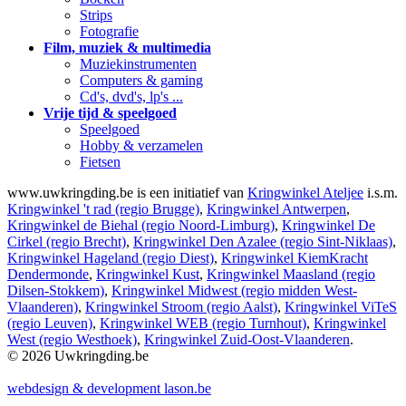
Strips
Fotografie
Film, muziek & multimedia
Muziekinstrumenten
Computers & gaming
Cd's, dvd's, lp's ...
Vrije tijd & speelgoed
Speelgoed
Hobby & verzamelen
Fietsen
www.uwkringding.be is een initiatief van
Kringwinkel Ateljee
i.s.m.
Kringwinkel 't rad (regio Brugge)
,
Kringwinkel Antwerpen
,
Kringwinkel de Biehal (regio Noord-Limburg)
,
Kringwinkel De
Cirkel (regio Brecht)
,
Kringwinkel Den Azalee (regio Sint-Niklaas)
,
Kringwinkel Hageland (regio Diest)
,
Kringwinkel KiemKracht
Dendermonde
,
Kringwinkel Kust
,
Kringwinkel Maasland (regio
Dilsen-Stokkem)
,
Kringwinkel Midwest (regio midden West-
Vlaanderen)
,
Kringwinkel Stroom (regio Aalst)
,
Kringwinkel ViTeS
(regio Leuven)
,
Kringwinkel WEB (regio Turnhout)
,
Kringwinkel
West (regio Westhoek)
,
Kringwinkel Zuid-Oost-Vlaanderen
.
© 2026 Uwkringding.be
webdesign & development lason.be