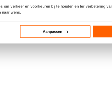
s om verkeer en voorkeuren bij te houden en ter verbetering van
n naar wens.
tioneren correct. Bij aankoop ontvang je
1 jaar garantie
, zodat je zor
Aanpassen