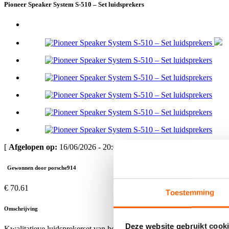
Pioneer Speaker System S-510 – Set luidsprekers
[
Afgelopen op:
16/06/2026 - 20:09 ]
Gewonnen door porsche914
€ 70.61
Toestemming
Omschrijving
Deze website gebruikt cooki
Kwalitatieve luidsprekerset van het merk
Pioneer
, model
Speaker Sy