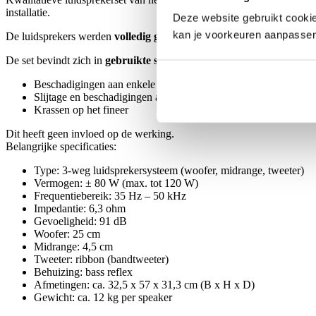
installatie.
Deze website gebruikt cookie
kan je voorkeuren aanpasse
De luidsprekers werden
volledig getest in ons elektro-atelier
en func
De set bevindt zich in
gebruikte staat
, met zichtbare gebruikssporen:
Beschadigingen aan enkele hoeken
Slijtage en beschadigingen aan de frontjes
Krassen op het fineer
Dit heeft geen invloed op de werking.
Belangrijke specificaties:
Type: 3-weg luidsprekersysteem (woofer, midrange, tweeter)
Vermogen: ± 80 W (max. tot 120 W)
Frequentiebereik: 35 Hz – 50 kHz
Impedantie: 6,3 ohm
Gevoeligheid: 91 dB
Woofer: 25 cm
Midrange: 4,5 cm
Tweeter: ribbon (bandtweeter)
Behuizing: bass reflex
Afmetingen: ca. 32,5 x 57 x 31,3 cm (B x H x D)
Gewicht: ca. 12 kg per speaker