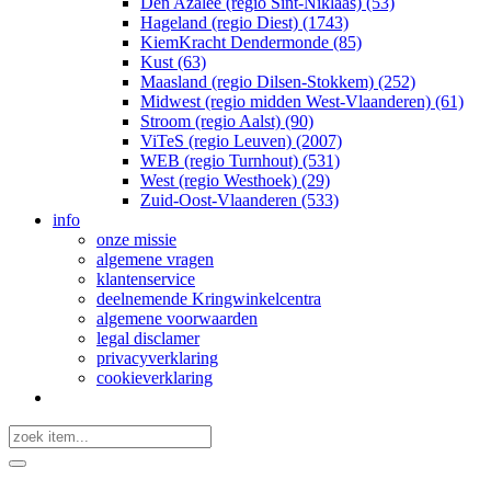
Den Azalee (regio Sint-Niklaas) (53)
Hageland (regio Diest) (1743)
KiemKracht Dendermonde (85)
Kust (63)
Maasland (regio Dilsen-Stokkem) (252)
Midwest (regio midden West-Vlaanderen) (61)
Stroom (regio Aalst) (90)
ViTeS (regio Leuven) (2007)
WEB (regio Turnhout) (531)
West (regio Westhoek) (29)
Zuid-Oost-Vlaanderen (533)
info
onze missie
algemene vragen
klantenservice
deelnemende Kringwinkelcentra
algemene voorwaarden
legal disclamer
privacyverklaring
cookieverklaring