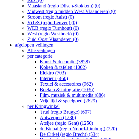
Kust (0)
Maasland (regio Dilsen-Stokkem) (0)
Midwest (regio midden West-Vlaanderen) (0)
Stroom (regio Aalst) (0)
ViTeS (regio Leuven) (0)
WEB (regio Turnhout) (0)
West (regio Westhoek) (0)
Zuid-Oost-Vlaanderen (0)
afgelopen veilingen
Alle veilingen
per categorie
Kunst & decoratie (3858)
Koken & tafelen (1002)
Elektro (703)
Interieur (460)
Textiel & accessoires (962)
Boeken & fotografie (1036)
Film, muziek & multimedia (886)
Vrije tijd & speelgoed (2629)
per Kringwinkel
't rad (regio Brugge) (607)
Antwerpen (1236)
Ateljee (regio Gent) (1250)
de Biehal (regio Noord-Limburg) (220)
De Cirkel (regio Brecht) (534)