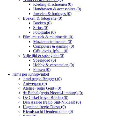
Kleding & schoenen (0)
Handtassen & accessoires (0)
Juwelen & horloges (0)
Boeken & fotografie (0)
Boeken (0)
Strips (0)
Fotografie (0)
Film, muziek & multimedia (0)
Muziekinstrumenten (0)
Computers & gaming (0)
Cd's, dvd's, lp's ... (0)
Vrije tijd & speelgoed (0)
Speelgoed (0)
Hobby & verzamelen (0)
Fietsen (0)
items per Kringwinkel
't rad (regio Brugge) (0)
Antwerpen (0)
Ateljee (regio Gent) (0)
de Biehal (regio Noord-Limburg) (0)
De Cirkel (regio Brecht) (0)
Den Azalee (regio Sint-Niklaas) (0)
Hageland (regio Diest) (0)
KiemKracht Dendermonde (0)