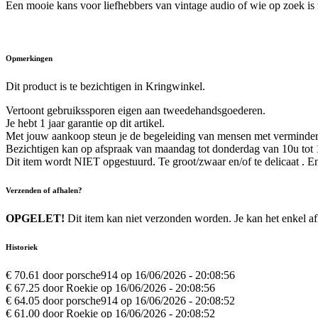
Een mooie kans voor liefhebbers van vintage audio of wie op zoek is n
Opmerkingen
Dit product is te bezichtigen in Kringwinkel.
Vertoont gebruikssporen eigen aan tweedehandsgoederen.
Je hebt 1 jaar garantie op dit artikel.
Met jouw aankoop steun je de begeleiding van mensen met verminder
Bezichtigen kan op afspraak van maandag tot donderdag van 10u tot 1
Dit item wordt NIET opgestuurd. Te groot/zwaar en/of te delicaat . E
Verzenden of afhalen?
OPGELET!
Dit item kan niet verzonden worden. Je kan het enkel af
Historiek
€ 70.61 door porsche914 op 16/06/2026 - 20:08:56
€ 67.25 door Roekie op 16/06/2026 - 20:08:56
€ 64.05 door porsche914 op 16/06/2026 - 20:08:52
€ 61.00 door Roekie op 16/06/2026 - 20:08:52