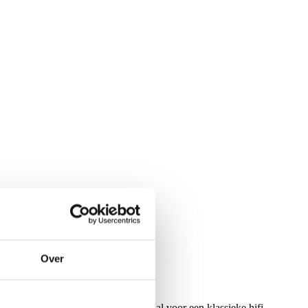
Over
w en warme, krachtige klank – ideaal voor een klassieke hifi-