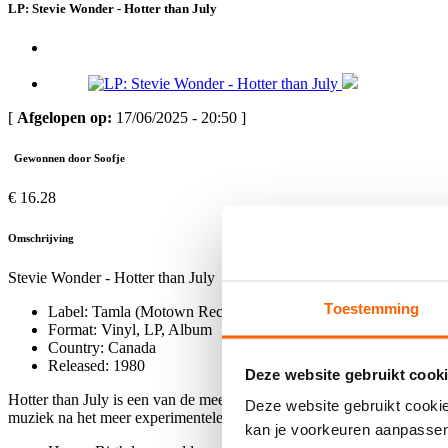
LP: Stevie Wonder - Hotter than July
[
Afgelopen op:
17/06/2025 - 20:50 ]
Gewonnen door Soofje
€ 16.28
Omschrijving
Stevie Wonder - Hotter than July
Toestemming
Label: Tamla (Motown Records)
Format: Vinyl, LP, Album
Country: Canada
Released: 1980
Deze website gebruikt cooki
Hotter than July is een van de meest invloedrijke albums van Stevie 
Deze website gebruikt cookie
muziek na het meer experimentele werk van zijn jaren ’70-albums zoa
kan je voorkeuren aanpasse