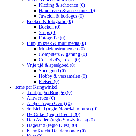
Kleding & schoenen (0)
Handtassen & accessoires (0)
Juwelen & horloges (0)
Boeken & fotografie (0)
Boeken (0)
Strips (0)
Fotografie (0)
Film, muziek & multimedia (0)
Muziekinstrumenten (0)
Computers & gaming (0)
Cd's, dvd's, lp's ... (0)
Vrije tijd & speelgoed (0)
Speelgoed (0)
Hobby & verzamelen (0)
Fietsen (0)
items per Kringwinkel
't rad (regio Brugge) (0)
Antwerpen (0)
Ateljee (regio Gent) (0)
de Biehal (regio Noord-Limburg) (0)
De Cirkel (regio Brecht) (0)
Den Azalee (regio Sint-Niklaas) (0)
Hageland (regio Diest) (0)
KiemKracht Dendermonde (0)