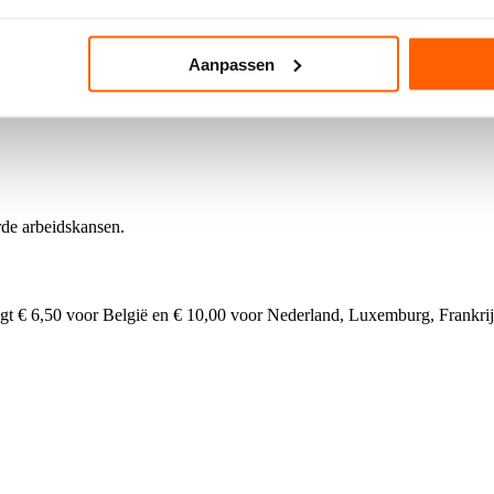
erkenning van Martin Luther King Jr. Day in de VS. Het nummer werd e
e de connectie tussen Amerikaanse soul en Jamaicaanse reggae.
Aanpassen
de arbeidskansen.
agt € 6,50 voor België en € 10,00 voor Nederland, Luxemburg, Frankrijk