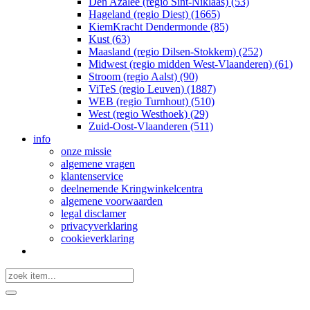
Den Azalee (regio Sint-Niklaas) (53)
Hageland (regio Diest) (1665)
KiemKracht Dendermonde (85)
Kust (63)
Maasland (regio Dilsen-Stokkem) (252)
Midwest (regio midden West-Vlaanderen) (61)
Stroom (regio Aalst) (90)
ViTeS (regio Leuven) (1887)
WEB (regio Turnhout) (510)
West (regio Westhoek) (29)
Zuid-Oost-Vlaanderen (511)
info
onze missie
algemene vragen
klantenservice
deelnemende Kringwinkelcentra
algemene voorwaarden
legal disclamer
privacyverklaring
cookieverklaring