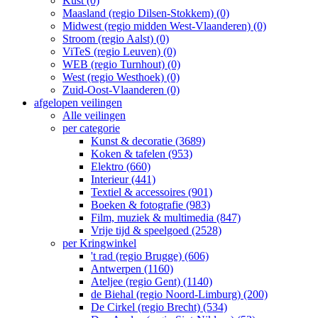
Kust (0)
Maasland (regio Dilsen-Stokkem) (0)
Midwest (regio midden West-Vlaanderen) (0)
Stroom (regio Aalst) (0)
ViTeS (regio Leuven) (0)
WEB (regio Turnhout) (0)
West (regio Westhoek) (0)
Zuid-Oost-Vlaanderen (0)
afgelopen veilingen
Alle veilingen
per categorie
Kunst & decoratie (3689)
Koken & tafelen (953)
Elektro (660)
Interieur (441)
Textiel & accessoires (901)
Boeken & fotografie (983)
Film, muziek & multimedia (847)
Vrije tijd & speelgoed (2528)
per Kringwinkel
't rad (regio Brugge) (606)
Antwerpen (1160)
Ateljee (regio Gent) (1140)
de Biehal (regio Noord-Limburg) (200)
De Cirkel (regio Brecht) (534)