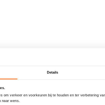
Details
es.
Wonder, uitgebracht op 29 september 1980. Het is zijn negentiende stud
s om verkeer en voorkeuren bij te houden en ter verbetering van
ls Songs in the Key of Life.
n naar wens.