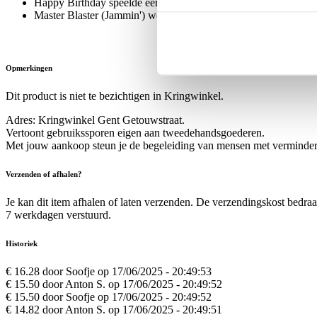
Happy Birthday speelde een sleutelrol in de campagne voor de 
Master Blaster (Jammin') werd wereldwijd een hit en versterkt
Opmerkingen
Dit product is niet te bezichtigen in Kringwinkel.
Adres: Kringwinkel Gent Getouwstraat.
Vertoont gebruikssporen eigen aan tweedehandsgoederen.
Met jouw aankoop steun je de begeleiding van mensen met verminder
Verzenden of afhalen?
Je kan dit item afhalen of laten verzenden. De verzendingskost bedra
7 werkdagen verstuurd.
Historiek
€ 16.28 door Soofje op 17/06/2025 - 20:49:53
€ 15.50 door Anton S. op 17/06/2025 - 20:49:52
€ 15.50 door Soofje op 17/06/2025 - 20:49:52
€ 14.82 door Anton S. op 17/06/2025 - 20:49:51