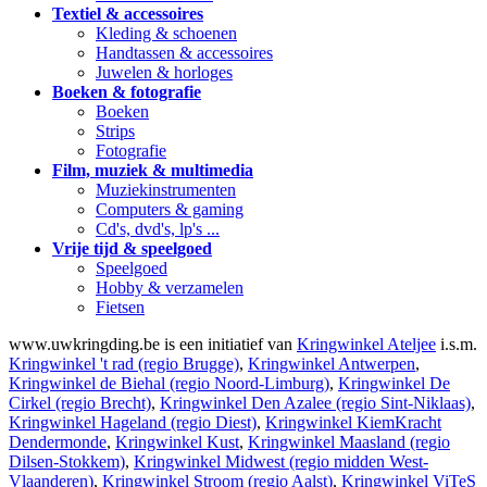
Textiel & accessoires
Kleding & schoenen
Handtassen & accessoires
Juwelen & horloges
Boeken & fotografie
Boeken
Strips
Fotografie
Film, muziek & multimedia
Muziekinstrumenten
Computers & gaming
Cd's, dvd's, lp's ...
Vrije tijd & speelgoed
Speelgoed
Hobby & verzamelen
Fietsen
www.uwkringding.be is een initiatief van
Kringwinkel Ateljee
i.s.m.
Kringwinkel 't rad (regio Brugge)
,
Kringwinkel Antwerpen
,
Kringwinkel de Biehal (regio Noord-Limburg)
,
Kringwinkel De
Cirkel (regio Brecht)
,
Kringwinkel Den Azalee (regio Sint-Niklaas)
,
Kringwinkel Hageland (regio Diest)
,
Kringwinkel KiemKracht
Dendermonde
,
Kringwinkel Kust
,
Kringwinkel Maasland (regio
Dilsen-Stokkem)
,
Kringwinkel Midwest (regio midden West-
Vlaanderen)
,
Kringwinkel Stroom (regio Aalst)
,
Kringwinkel ViTeS