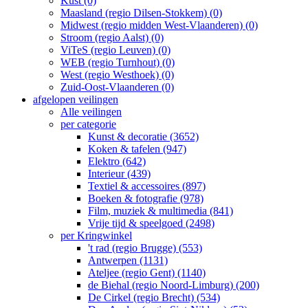
Kust (0)
Maasland (regio Dilsen-Stokkem) (0)
Midwest (regio midden West-Vlaanderen) (0)
Stroom (regio Aalst) (0)
ViTeS (regio Leuven) (0)
WEB (regio Turnhout) (0)
West (regio Westhoek) (0)
Zuid-Oost-Vlaanderen (0)
afgelopen veilingen
Alle veilingen
per categorie
Kunst & decoratie (3652)
Koken & tafelen (947)
Elektro (642)
Interieur (439)
Textiel & accessoires (897)
Boeken & fotografie (978)
Film, muziek & multimedia (841)
Vrije tijd & speelgoed (2498)
per Kringwinkel
't rad (regio Brugge) (553)
Antwerpen (1131)
Ateljee (regio Gent) (1140)
de Biehal (regio Noord-Limburg) (200)
De Cirkel (regio Brecht) (534)