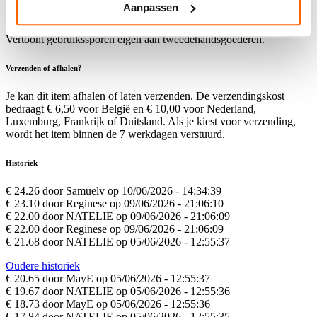
vanaf de derde werkdag afhalen in het Kringwinkelpunt.
Aanpassen
Weergave van de foto's hangt af van het computersysteem van de
klant
Vertoont gebruikssporen eigen aan tweedehandsgoederen.
Verzenden of afhalen?
Je kan dit item afhalen of laten verzenden. De verzendingskost
bedraagt € 6,50 voor België en € 10,00 voor Nederland,
Luxemburg, Frankrijk of Duitsland. Als je kiest voor verzending,
wordt het item binnen de 7 werkdagen verstuurd.
Historiek
€ 24.26 door Samuelv op 10/06/2026 - 14:34:39
€ 23.10 door Reginese op 09/06/2026 - 21:06:10
€ 22.00 door NATELIE op 09/06/2026 - 21:06:09
€ 22.00 door Reginese op 09/06/2026 - 21:06:09
€ 21.68 door NATELIE op 05/06/2026 - 12:55:37
Oudere historiek
€ 20.65 door MayE op 05/06/2026 - 12:55:37
€ 19.67 door NATELIE op 05/06/2026 - 12:55:36
€ 18.73 door MayE op 05/06/2026 - 12:55:36
€ 17.84 door NATELIE op 05/06/2026 - 12:55:35