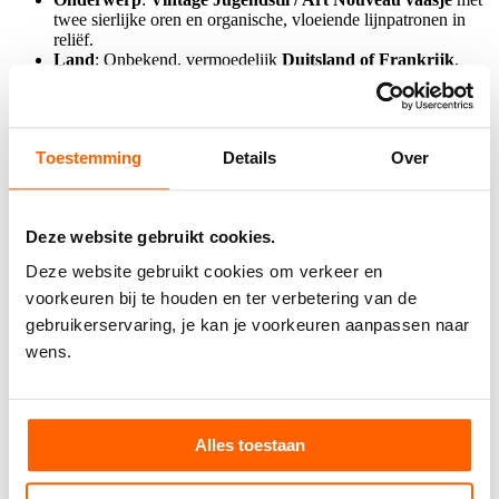
twee sierlijke oren en organische, vloeiende lijnpatronen in
reliëf.
Land
: Onbekend, vermoedelijk
Duitsland of Frankrijk
.
Periode
:
Vintage
replica in de karakteristieke stijl van de
vroege
20e eeuw (ca. 1900)
.
Toestemming
Details
Over
Staat
: In
gebruikte vintage staat
met een fraai doorleefd
karakter.
Afmetingen
: 18,6 cm hoog, 10 cm breed (oord tot oor) en 6
cm diep.
Deze website gebruikt cookies.
Gewicht
: 600 gram.
Deze website gebruikt cookies om verkeer en
Waarde
: Verzamelwaardig voor liefhebbers van
Art Nouveau /
Jugendstil
decoratie, siervazen en metaalwaren.
voorkeuren bij te houden en ter verbetering van de
gebruikerservaring, je kan je voorkeuren aanpassen naar
wens.
Opmerkingen
Dit product is te bezichtigen in Kringwinkel.
Alles toestaan
AFHAALPUNT DIEST
Heb je het hoogste bod op deze veiling? Dan kan je je aankoop