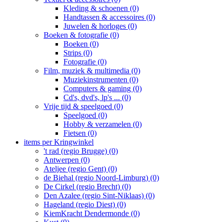
Kleding & schoenen (0)
Handtassen & accessoires (0)
Juwelen & horloges (0)
Boeken & fotografie (0)
Boeken (0)
Strips (0)
Fotografie (0)
Film, muziek & multimedia (0)
Muziekinstrumenten (0)
Computers & gaming (0)
Cd's, dvd's, lp's ... (0)
Vrije tijd & speelgoed (0)
Speelgoed (0)
Hobby & verzamelen (0)
Fietsen (0)
items per Kringwinkel
't rad (regio Brugge) (0)
Antwerpen (0)
Ateljee (regio Gent) (0)
de Biehal (regio Noord-Limburg) (0)
De Cirkel (regio Brecht) (0)
Den Azalee (regio Sint-Niklaas) (0)
Hageland (regio Diest) (0)
KiemKracht Dendermonde (0)