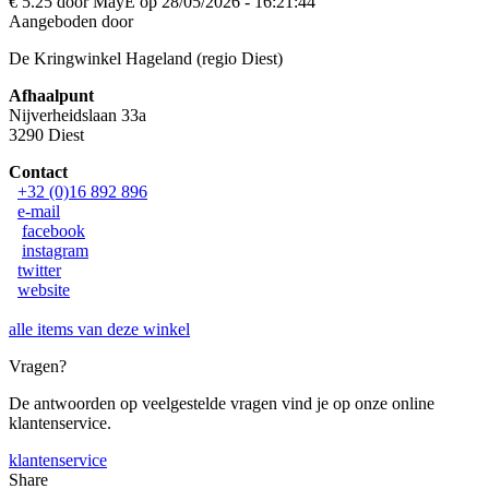
€ 5.25 door MayE op 28/05/2026 - 16:21:44
Aangeboden door
De Kringwinkel Hageland (regio Diest)
Afhaalpunt
Nijverheidslaan 33a
3290 Diest
Contact
+32 (0)16 892 896
e-mail
facebook
instagram
twitter
website
alle items van deze winkel
Vragen?
De antwoorden op veelgestelde vragen vind je op onze online
klantenservice.
klantenservice
Share