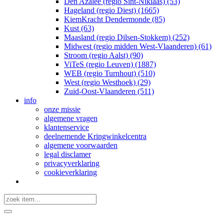
Den Azalee (regio Sint-Niklaas) (53)
Hageland (regio Diest) (1665)
KiemKracht Dendermonde (85)
Kust (63)
Maasland (regio Dilsen-Stokkem) (252)
Midwest (regio midden West-Vlaanderen) (61)
Stroom (regio Aalst) (90)
ViTeS (regio Leuven) (1887)
WEB (regio Turnhout) (510)
West (regio Westhoek) (29)
Zuid-Oost-Vlaanderen (511)
info
onze missie
algemene vragen
klantenservice
deelnemende Kringwinkelcentra
algemene voorwaarden
legal disclamer
privacyverklaring
cookieverklaring