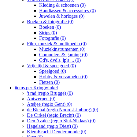
Kleding & schoenen (0)
Handtassen & accessoires (0)
Juwelen & horloges (0)
Boeken & fotografie (0)
Boeken (0)
Strips (0)
Fotografie (0)
Film, muziek & multimedia (0)
Muziekinstrumenten (0)
Computers & gaming (0)
Cd's, dvd's, lp's ... (0)
Vrije tijd & speelgoed (0)
Speelgoed (0)
Hobby & verzamelen (0)
Fietsen (0)
items per Kringwinkel
't rad (regio Brugge) (0)
Antwerpen (0)
Ateljee (regio Gent) (0)
de Biehal (regio Noord-Limburg) (0)
De Cirkel (regio Brecht) (0)
Den Azalee (regio Sint-Niklaas) (0)
Hageland (regio Diest) (0)
KiemKracht Dendermonde (0)