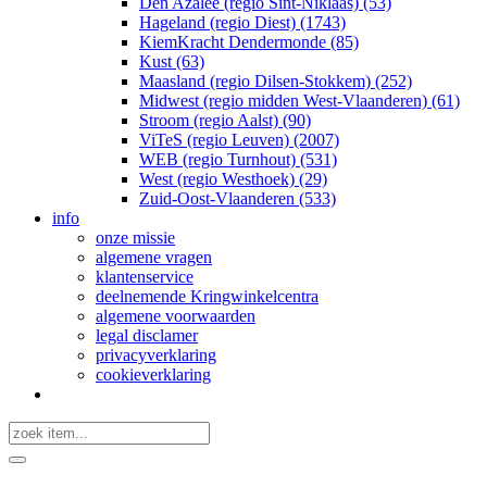
Den Azalee (regio Sint-Niklaas) (53)
Hageland (regio Diest) (1743)
KiemKracht Dendermonde (85)
Kust (63)
Maasland (regio Dilsen-Stokkem) (252)
Midwest (regio midden West-Vlaanderen) (61)
Stroom (regio Aalst) (90)
ViTeS (regio Leuven) (2007)
WEB (regio Turnhout) (531)
West (regio Westhoek) (29)
Zuid-Oost-Vlaanderen (533)
info
onze missie
algemene vragen
klantenservice
deelnemende Kringwinkelcentra
algemene voorwaarden
legal disclamer
privacyverklaring
cookieverklaring