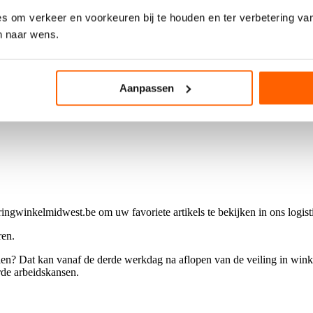
s om verkeer en voorkeuren bij te houden en ter verbetering van
n naar wens.
p bord of centre de table uit de beroemde ateliers van Longwy. Het rijke
Aanpassen
eiperiode van de Art Deco in uw collectie op te nemen.
gwinkelmidwest.be om uw favoriete artikels te bekijken in ons logist
ren.
fhalen? Dat kan vanaf de derde werkdag na aflopen van de veiling in win
de arbeidskansen.