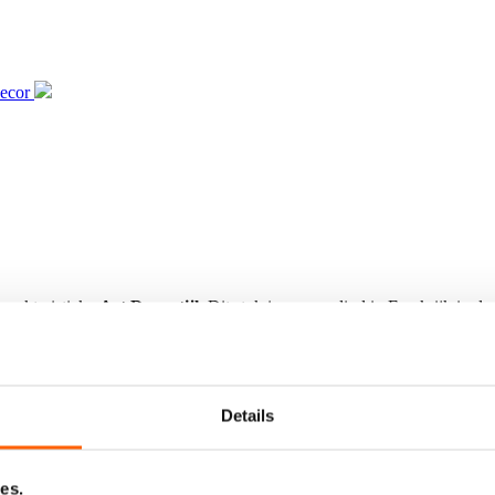
karakteristieke
Art Deco stijl
. Dit stuk is vervaardigd in Frankrijk in d
uniek maakt.
uikssporen. Enkel een klein schilfertje is aanwezig (zie foto). Voor ee
Details
es.