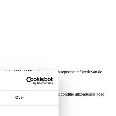
e periode
1930–1955
en is een typisch reprsentatief werk van de
n object van bijna een eeuw oud is de conditie uitzonderlijk goed
Over