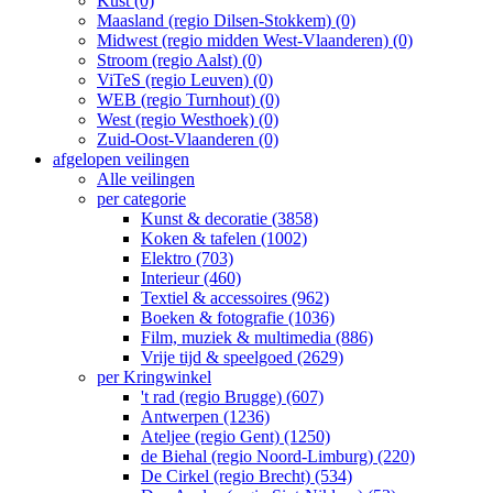
Kust (0)
Maasland (regio Dilsen-Stokkem) (0)
Midwest (regio midden West-Vlaanderen) (0)
Stroom (regio Aalst) (0)
ViTeS (regio Leuven) (0)
WEB (regio Turnhout) (0)
West (regio Westhoek) (0)
Zuid-Oost-Vlaanderen (0)
afgelopen veilingen
Alle veilingen
per categorie
Kunst & decoratie (3858)
Koken & tafelen (1002)
Elektro (703)
Interieur (460)
Textiel & accessoires (962)
Boeken & fotografie (1036)
Film, muziek & multimedia (886)
Vrije tijd & speelgoed (2629)
per Kringwinkel
't rad (regio Brugge) (607)
Antwerpen (1236)
Ateljee (regio Gent) (1250)
de Biehal (regio Noord-Limburg) (220)
De Cirkel (regio Brecht) (534)