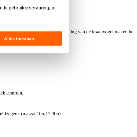
 de gebruikerservaring, je
 floraal decor en de elegante voorstelling van de kraanvogel maken het
Alles toestaan
iek centrum.
kel Izegem. (ma-zat 10u-17.30u)