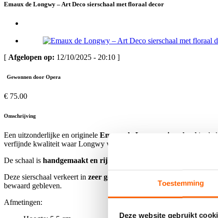
Emaux de Longwy – Art Deco sierschaal met floraal decor
[
Afgelopen op:
12/10/2025 - 20:10 ]
Gewonnen door Opera
€ 75.00
Omschrijving
Een uitzonderlijke en originele
Emaux de Longwy sierschaal
in de 
verfijnde kwaliteit waar Longwy wereldwijd om bekendstaat.
De schaal is
handgemaakt en rijk gedecoreerd
, wat elk exemplaar 
Deze sierschaal verkeert in
zeer goede staat
met slechts minimale gebr
Toestemming
bewaard gebleven.
Afmetingen:
Deze website gebruikt cooki