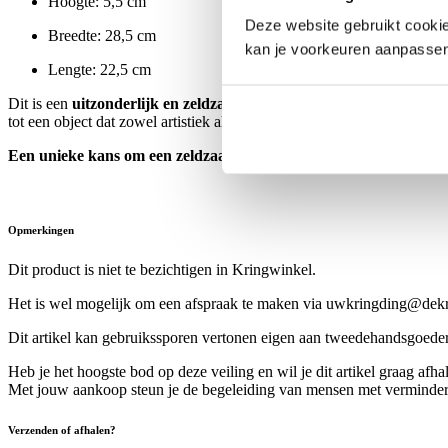
Hoogte: 5,5 cm
Deze website gebruikt cookie
Breedte: 28,5 cm
kan je voorkeuren aanpasse
Lengte: 22,5 cm
Dit is een
uitzonderlijk en zeldzaam Art Deco pronkstuk
: een die
tot een object dat zowel artistiek als decoratief hoge waarde heeft.
Een unieke kans om een zeldzaam stukje Frans erfgoed uit de blo
Opmerkingen
Dit product is niet te bezichtigen in Kringwinkel.
Het is wel mogelijk om een afspraak te maken via uwkringding@dekrin
Dit artikel kan gebruikssporen vertonen eigen aan tweedehandsgoede
Heb je het hoogste bod op deze veiling en wil je dit artikel graag a
Met jouw aankoop steun je de begeleiding van mensen met verminder
Verzenden of afhalen?